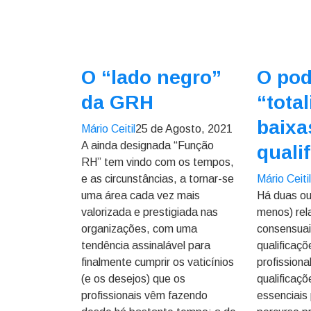
O “lado negro”
O pod
da GRH
“total
baixa
Mário Ceitil
25 de Agosto, 2021
A ainda designada “Função
quali
RH” tem vindo com os tempos,
e as circunstâncias, a tornar-se
Mário Ceiti
uma área cada vez mais
Há duas ou 
valorizada e prestigiada nas
menos) rel
organizações, com uma
consensuai
tendência assinalável para
qualificaç
finalmente cumprir os vaticínios
profissiona
(e os desejos) que os
qualificaçõ
profissionais vêm fazendo
essenciais