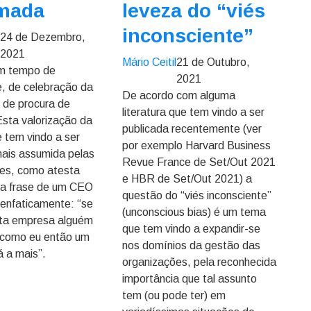
imada
leveza do “viés
inconsciente”
l
24 de Dezembro,
2021
Mário Ceitil
21 de Outubro,
m tempo de
2021
e, de celebração da
De acordo com alguma
e de procura de
literatura que tem vindo a ser
Esta valorização da
publicada recentemente (ver
e tem vindo a ser
por exemplo Harvard Business
ais assumida pelas
Revue France de Set/Out 2021
es, como atesta
e HBR de Set/Out 2021) a
a frase de um CEO
questão do “viés inconsciente”
 enfaticamente: “se
(unconscious bias) é um tema
sta empresa alguém
que tem vindo a expandir-se
 como eu então um
nos domínios da gestão das
á a mais”.
organizações, pela reconhecida
importância que tal assunto
tem (ou pode ter) em