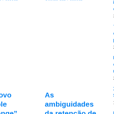
ovo
As
le
ambiguidades
enge”
da retenção de