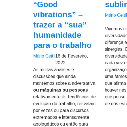
“Good
subl
vibrations” –
Mário Ceiti
trazer a “sua”
Vivemos u
humanidade
diversidad
diferença 
para o trabalho
sinergias. 
Mário Ceitil
16 de Fevereiro,
diversidad
2022
cada vez m
As muitas análises e
organizaçõ
discussões que ainda
uma famos
mantemos sobre a adversativa
que afirma
ou máquinas ou pessoas
houver ne
relativamente às tendências de
que pense
evolução do trabalho, resvalam
de nós est
por vezes ou para discursos
extremados e intensamente
apologéticos ou então para