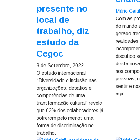
presente no
Mário Ceiti
local de
Com as pr
do mundo a
trabalho, diz
gerado fr
estudo da
realidades 
incompreen
Cegoc
discutido 
desta nova
8 de Setembro, 2022
nos compo
O estudo internacional
pessoas, 
“Diversidade e inclusão nas
sentir e n
organizações: desafios e
agir.
competências de uma
transformação cultural” revela
que 63% dos colaboradores já
sofreram pelo menos uma
forma de discriminação no
trabalho.