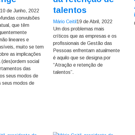
talentos
l
10 de Junho, 2022
ofundas convulsões
Mário Ceitil
19 de Abril, 2022
tual, que têm
Um dos problemas mais
equentemente
críticos que as empresas e os
não lineares e
profissionais de Gestão das
síveis, muito se tem
Pessoas enfrentam atualmente
sobre as implicações
é aquilo que se designa por
 (des)ordem social
“Atração e retenção de
rtamentos das
talentos”.
nos seus modos de
os seus modos de