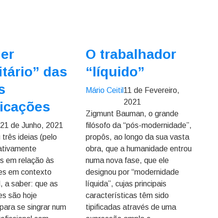
er
O trabalhador
itário” das
“líquido”
s
Mário Ceitil
11 de Fevereiro,
2021
ficações
Zigmunt Bauman, o grande
l
21 de Junho, 2021
filósofo da “pós-modernidade”,
três ideias (pelo
propôs, ao longo da sua vasta
ativamente
obra, que a humanidade entrou
s em relação às
numa nova fase, que ele
ões em contexto
designou por “modernidade
l, a saber: que as
líquida”, cujas principais
es são hoje
características têm sido
 para se singrar num
tipificadas através de uma