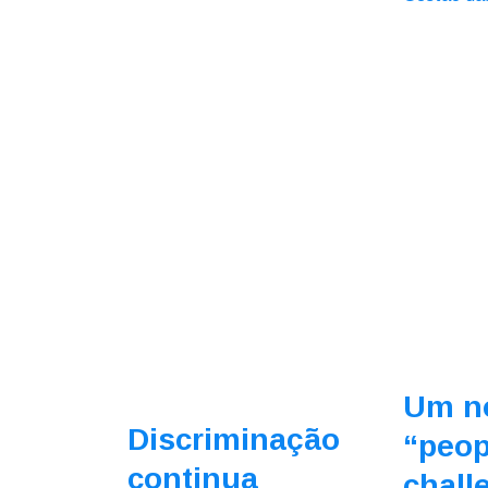
Um n
Discriminação
“peop
continua
chall