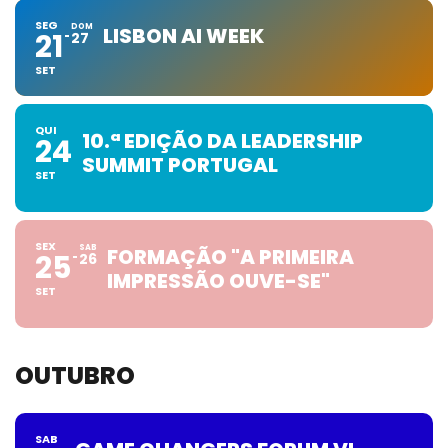
SEG
DOM
LISBON AI WEEK
21
27
SET
QUI
10.ª EDIÇÃO DA LEADERSHIP
24
SUMMIT PORTUGAL
SET
SEX
SAB
FORMAÇÃO "A PRIMEIRA
25
26
IMPRESSÃO OUVE-SE"
SET
OUTUBRO
SAB