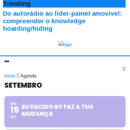
Trending
Do autorádio ao líder-painel amovível:
compreender o knowledge
hoarding/hiding
Início
Agenda
SETEMBRO
SAB
EU DECIDO BY FAZ A TUA
19
MUDANÇA
SET