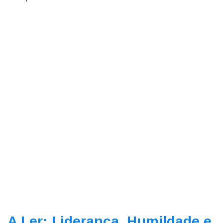
A Ler: Liderança, Humildade e