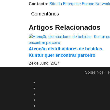
Contacto:
Site da Enterprise Europe Networ
Comentários
Artigos Relacionados
Atenção distribuidores de bebidas.
Kuntur quer encontrar parceiro
24 de Julho, 2017
Sobre Nós
F