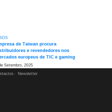
mpresa de Taiwan procura
stribuidores e revendedores nos
ercados europeus de TIC e gaming
de Setembro, 2025
ntactos
Newsletter