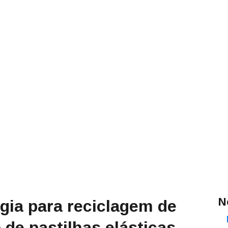
N
ogia para reciclagem de
de pastilhas elásticas