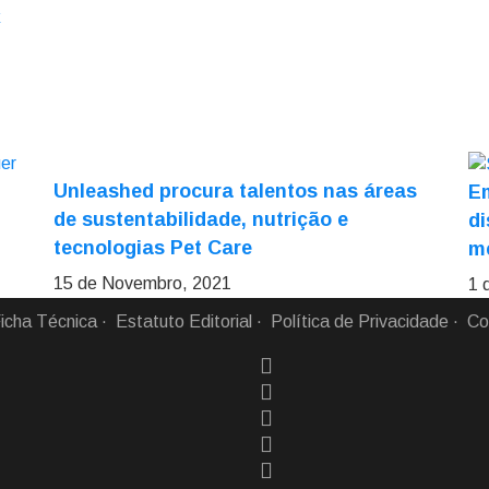
k
Unleashed procura talentos nas áreas
E
de sustentabilidade, nutrição e
di
tecnologias Pet Care
m
15 de Novembro, 2021
1 
icha Técnica
Estatuto Editorial
Política de Privacidade
Co