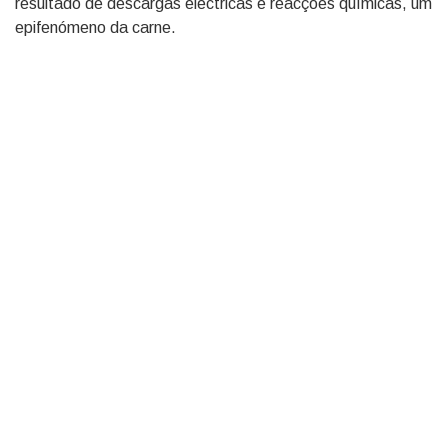
resultado de descargas eléctricas e reacções químicas, um
epifenómeno da carne.