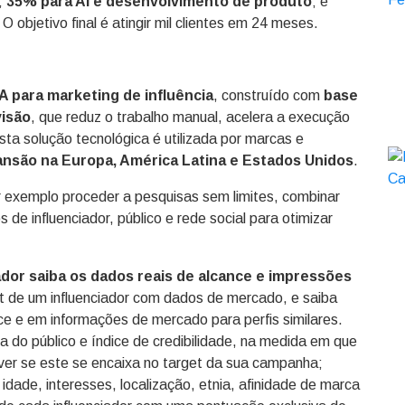
;
35% para AI e desenvolvimento de produto
; e
. O objetivo final é atingir mil clientes em 24 meses.
A para marketing de influência
, construído com
base
visão
, que reduz o trabalho manual, acelera a execução
a solução tecnológica é utilizada por marcas e
nsão na Europa, América Latina e Estados Unidos
.
r exemplo proceder a pesquisas sem limites, combinar
de influenciador, público e rede social para otimizar
dor saiba os dados reais de alcance e impressões
 de um influenciador com dados de mercado, e saiba
e e em informações de mercado para perfis similares.
a do público e índice de credibilidade, na medida em que
e ver se este se encaixa no target da sua campanha;
dade, interesses, localização, etnia, afinidade de marca