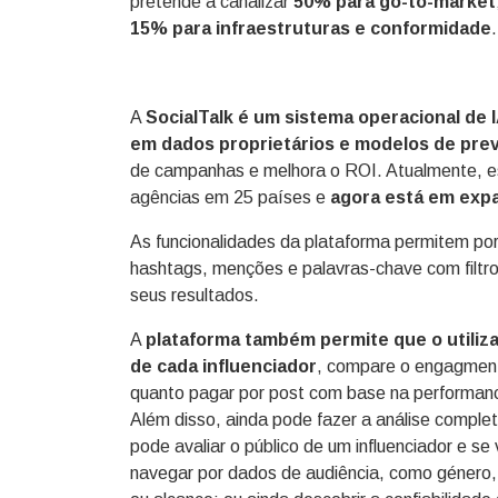
pretende a canalizar
50% para go-to-market
15% para infraestruturas e conformidade
A
SocialTalk é um sistema operacional de I
em dados proprietários e modelos de pre
de campanhas e melhora o ROI. Atualmente, est
agências em 25 países e
agora está em expa
As funcionalidades da plataforma permitem po
hashtags, menções e palavras-chave com filtros 
seus resultados.
A
plataforma também permite que o utiliza
de cada influenciador
, compare o engagment
quanto pagar por post com base na performanc
Além disso, ainda pode fazer a análise complet
pode avaliar o público de um influenciador e s
navegar por dados de audiência, como género, i