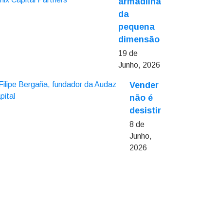
armadilha
da
pequena
dimensão
19 de
Junho, 2026
Vender
não é
desistir
8 de
Junho,
2026