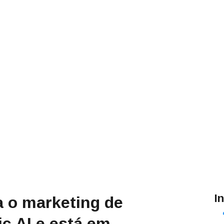
I
a o marketing de
ic AI e está em