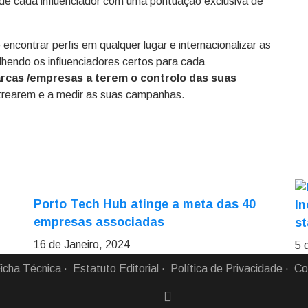
e de cada influenciador com uma pontuação exclusiva de
encontrar perfis em qualquer lugar e internacionalizar as
hendo os influenciadores certos para cada
arcas /empresas a terem o controlo das suas
strearem e a medir as suas campanhas.
Porto Tech Hub atinge a meta das 40
I
empresas associadas
st
16 de Janeiro, 2024
5 
icha Técnica
Estatuto Editorial
Política de Privacidade
Co