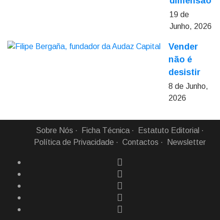
dimensão
19 de
Junho, 2026
Vender
não é
desistir
8 de Junho,
2026
Sobre Nós
Ficha Técnica
Estatuto Editorial
Política de Privacidade
Contactos
Newsletter