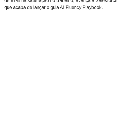
de 81% na satisfação no trabalho, avança a Salesforce
que acaba de lançar o guia AI Fluency Playbook.