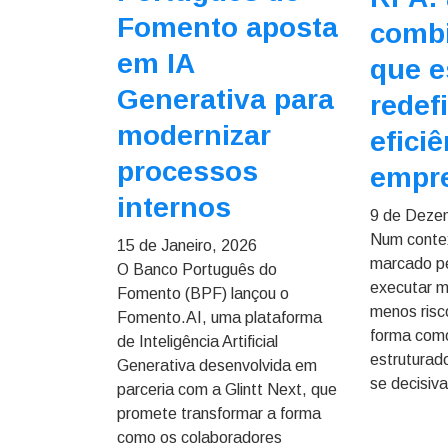
Fomento aposta
comb
em IA
que e
Generativa para
redefi
modernizar
efici
processos
empre
internos
9 de Deze
Num contex
15 de Janeiro, 2026
marcado pe
O Banco Português do
executar m
Fomento (BPF) lançou o
menos risco
Fomento.AI, uma plataforma
forma com
de Inteligência Artificial
estruturad
Generativa desenvolvida em
se decisiva
parceria com a Glintt Next, que
promete transformar a forma
como os colaboradores