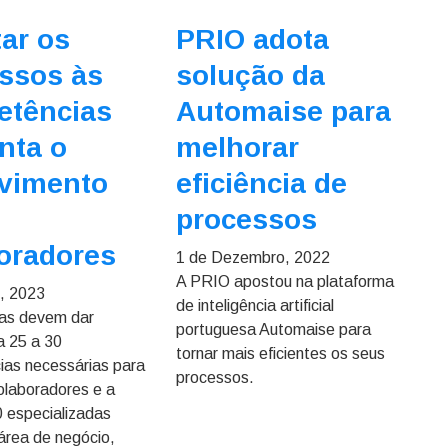
ar os
PRIO adota
ssos às
solução da
etências
Automaise para
nta o
melhorar
vimento
eficiência de
processos
oradores
1 de Dezembro, 2022
A PRIO apostou na plataforma
, 2023
de inteligência artificial
as devem dar
portuguesa Automaise para
a 25 a 30
tornar mais eficientes os seus
as necessárias para
processos.
olaboradores e a
0 especializadas
área de negócio,