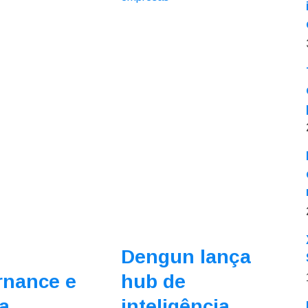
Dengun lança
rnance e
hub de
a
inteligência