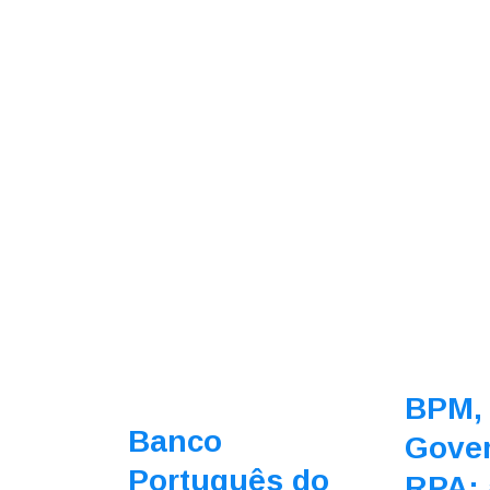
BPM,
Banco
Gove
Português do
RPA: 