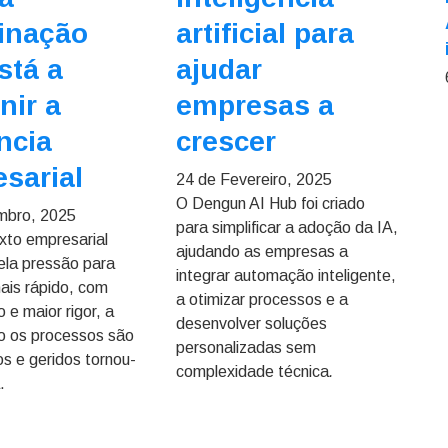
inação
artificial para
stá a
ajudar
nir a
empresas a
ência
crescer
sarial
24 de Fevereiro, 2025
O Dengun AI Hub foi criado
mbro, 2025
para simplificar a adoção da IA,
to empresarial
ajudando as empresas a
la pressão para
integrar automação inteligente,
ais rápido, com
a otimizar processos e a
 e maior rigor, a
desenvolver soluções
o os processos são
personalizadas sem
os e geridos tornou-
complexidade técnica
.
.