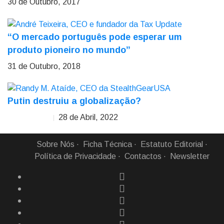
30 de Outubro, 2017
“O mercado português pode esperar um
produto pioneiro no mundo”
31 de Outubro, 2018
Putin destruiu a globalização?
28 de Abril, 2022
Randy Ataíde
Sobre Nós
Ficha Técnica
Estatuto Editorial
Política de Privacidade
Contactos
Newsletter