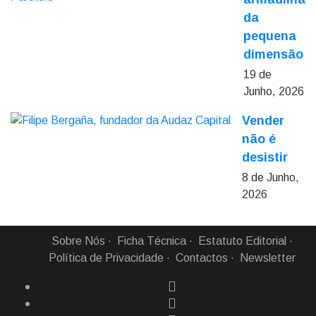
da
pequena
dimensão
19 de
Junho, 2026
Vender
não é
desistir
8 de Junho,
2026
Sobre Nós
Ficha Técnica
Estatuto Editorial
Política de Privacidade
Contactos
Newsletter