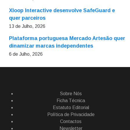
Xloop Interactive desenvolve SafeGuard e
quer parceiros
13 de Julho, 2026
Plataforma portuguesa Mercado Artesão quer
dinamizar marcas independentes
6 de Julho, 2026
Sobre Nós
Ficha Técnica
Estatuto Editorial
Política de Privacidade
Contactos
Newsletter