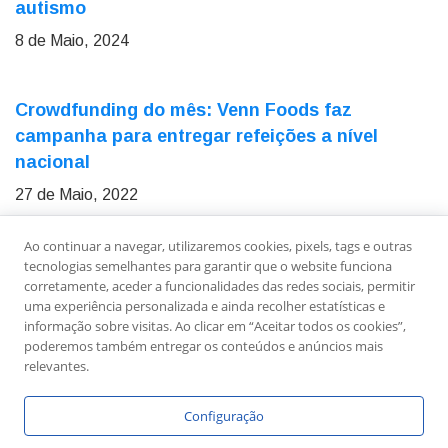
autismo
8 de Maio, 2024
Crowdfunding do mês: Venn Foods faz
campanha para entregar refeições a nível
nacional
27 de Maio, 2022
Ao continuar a navegar, utilizaremos cookies, pixels, tags e outras
Sobre Nós
Ficha Técnica
Estatuto Editorial
tecnologias semelhantes para garantir que o website funciona
Política de Privacidade
Contactos
Newsletter
corretamente, aceder a funcionalidades das redes sociais, permitir
uma experiência personalizada e ainda recolher estatísticas e
informação sobre visitas. Ao clicar em “Aceitar todos os cookies”,
poderemos também entregar os conteúdos e anúncios mais
relevantes.
Configuração