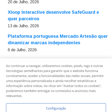
20 de Julho, 2026
Xloop Interactive desenvolve SafeGuard e
quer parceiros
13 de Julho, 2026
Plataforma portuguesa Mercado Artesão quer
dinamizar marcas independentes
6 de Julho, 2026
Ao continuar a navegar, utilizaremos cookies, pixels, tags e outras
Sobre Nós
Ficha Técnica
Estatuto Editorial
tecnologias semelhantes para garantir que o website funciona
Política de Privacidade
Contactos
Newsletter
corretamente, aceder a funcionalidades das redes sociais, permitir
uma experiência personalizada e ainda recolher estatísticas e
informação sobre visitas. Ao clicar em “Aceitar todos os cookies”,
poderemos também entregar os conteúdos e anúncios mais
relevantes.
Configuração