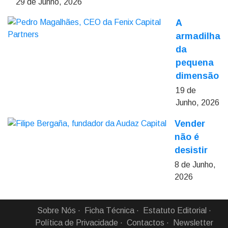
29 de Junho, 2026
A
armadilha
da
pequena
dimensão
19 de
Junho, 2026
Vender
não é
desistir
8 de Junho,
2026
Sobre Nós
Ficha Técnica
Estatuto Editorial
Política de Privacidade
Contactos
Newsletter