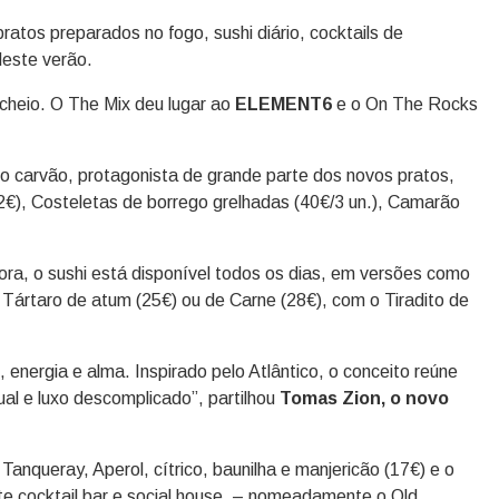
tos preparados no fogo, sushi diário, cocktails de
deste verão.
cheio. O The Mix deu lugar ao
ELEMENT6
e o On The Rocks
do carvão, protagonista de grande parte dos novos pratos,
2€), Costeletas de borrego grelhadas (40€/3 un.), Camarão
ora, o sushi está disponível todos os dias, em versões como
 Tártaro de atum (25€) ou de Carne (28€), com o Tiradito de
energia e alma. Inspirado pelo Atlântico, o conceito reúne
al e luxo descomplicado”, partilhou
Tomas Zion, o novo
nqueray, Aperol, cítrico, baunilha e manjericão (17€) e o
te cocktail bar e social house, – nomeadamente o Old