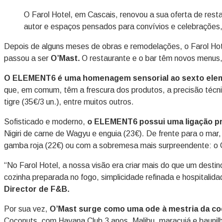
O Farol Hotel, em Cascais, renovou a sua oferta de res
autor e espaços pensados para convívios e celebrações,
Depois de alguns meses de obras e remodelações, o Farol Hot
passou a ser
O’Mast.
O restaurante e o bar têm novos menus
O ELEMENT6 é uma homenagem sensorial ao sexto eleme
que, em comum, têm a frescura dos produtos, a precisão técni
tigre (35€/3 un.), entre muitos outros.
Sofisticado e moderno,
o ELEMENT6 possui uma ligação pr
Nigiri de carne de Wagyu e enguia (23€). De frente para o mar
gamba roja (22€) ou com a sobremesa mais surpreendente: o 
“No Farol Hotel, a nossa visão era criar mais do que um desti
cozinha preparada no fogo, simplicidade refinada e hospitalid
Director de F&B.
Por sua vez,
O’Mast surge como uma ode à mestria da coq
Coconuts, com Havana Club 3 anos, Malibu, maracujá e baunil