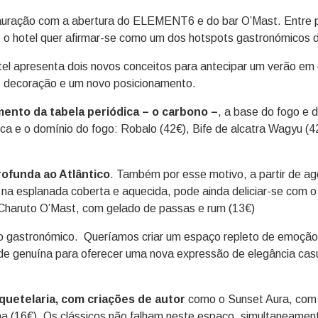
tauração com a abertura do ELEMENT6 e do bar O’Mast. Entre pra
 o hotel quer afirmar-se como um dos hotspots gastronómicos 
el apresenta dois novos conceitos para antecipar um verão em 
, decoração e um novo posicionamento.
nto da tabela periódica – o carbono –
, a base do fogo e 
ca e o domínio do fogo: Robalo (42€), Bife de alcatra Wagyu (4
ofunda ao Atlântico
. Também por esse motivo, a partir de ag
, na esplanada coberta e aquecida, pode ainda deliciar-se com o
Charuto O’Mast, com gelado de passas e rum (13€)
no gastronómico. Queríamos criar um espaço repleto de emoção, 
ade genuína para oferecer uma nova expressão de elegância casu
uetelaria, com criações de autor
como o Sunset Aura, com Ta
ha (16€). Os clássicos não falham neste espaço, simultaneamen