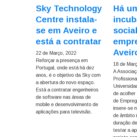
Sky Technology
Há u
Centre instala-
incub
se em Aveiro e
socia
está a contratar
empr
Aveir
22 de Março, 2022
Reforçar a presença em
18 de Mar
Portugal, onde está há dez
A Associa
anos, é o objetivo da Sky com
Profissiona
a abertura do novo espaço.
Universida
Está a contratar engenheiros
de acolher
de software nas áreas de
de Emprego
mobile e desenvolvimento de
insere-se 
aplicações para televisão.
de âmbito 
duração de
testar a ap