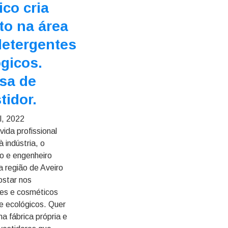
co cria
to na área
detergentes
gicos.
sa de
tidor.
l, 2022
ida profissional
 indústria, o
o e engenheiro
a região de Aveiro
ostar nos
es e cosméticos
e ecológicos. Quer
ma fábrica própria e