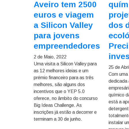
Aveiro tem 2500
quími
euros e viagem
proje
a Silicon Valley
dos 
para jovens
ecoló
empreendedores
Preci
inves
2 de Maio, 2022
Uma visita a Silicon Valley para
25 de Abri
as 12 melhores ideias e um
Com uma v
prémio financeiro para as três
dedicada à
melhores, são alguns dos
empresári
incentivos que o YEP 5.0
químico d
oferece, no âmbito do concurso
está a ap
Big Ideas Challenge. As
detergent
inscrições já estão a decorrer e
totalment
terminam a 30 de junho.
instalar u