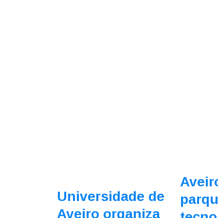
Aveir
Universidade de
parq
Aveiro organiza
tecno