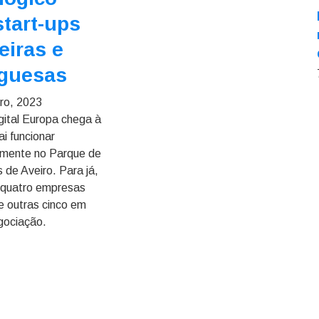
start-ups
eiras e
uguesas
ro, 2023
gital Europa chega à
i funcionar
amente no Parque de
 de Aveiro. Para já,
 quatro empresas
 e outras cinco em
gociação.