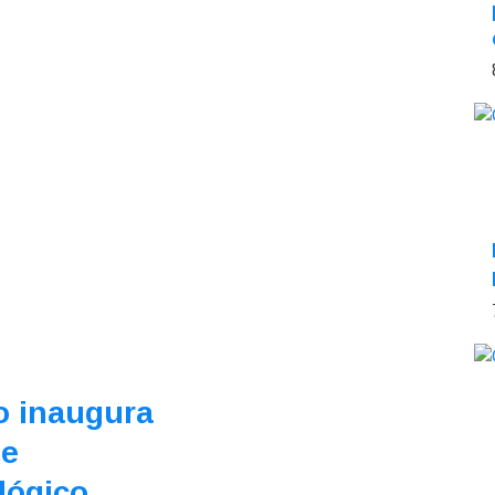
o inaugura
ue
lógico