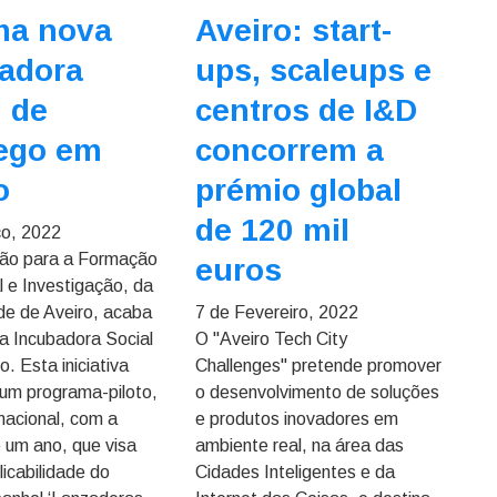
ma nova
Aveiro: start-
adora
ups, scaleups e
l de
centros de I&D
ego em
concorrem a
o
prémio global
de 120 mil
ço, 2022
ção para a Formação
euros
l e Investigação, da
de de Aveiro, acaba
7 de Fevereiro, 2022
 a Incubadora Social
O "Aveiro Tech City
. Esta iniciativa
Challenges" pretende promover
num programa-piloto,
o desenvolvimento de soluções
nacional, com a
e produtos inovadores em
 um ano, que visa
ambiente real, na área das
licabilidade do
Cidades Inteligentes e da