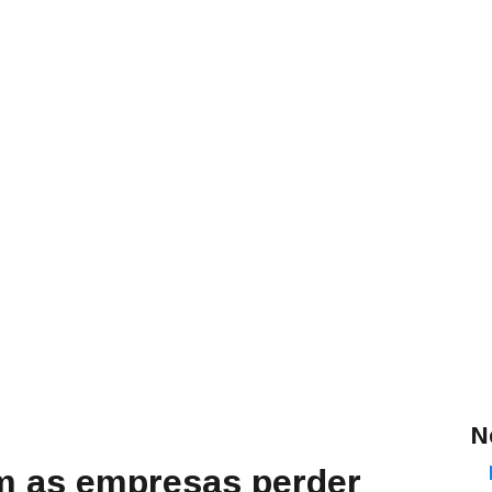
N
m as empresas perder