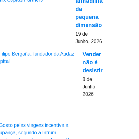
armadilha
da
pequena
dimensão
19 de
Junho, 2026
Vender
não é
desistir
8 de
Junho,
2026