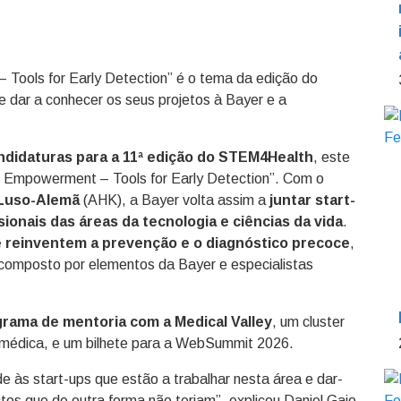
 Tools for Early Detection” é o tema da edição do
e dar a conhecer os seus projetos à Bayer e a
ndidaturas para a 11ª edição do STEM4Health
, este
nt Empowerment – Tools for Early Detection”. Com o
 Luso-Alemã
(AHK), a Bayer volta assim a
juntar start-
sionais das áreas da tecnologia e ciências da vida
.
e reinventem a prevenção e o diagnóstico precoce
,
i composto por elementos da Bayer e especialistas
rama de mentoria com a Medical Valley
, um cluster
a médica, e um bilhete para a WebSummit 2026.
 às start-ups que estão a trabalhar nesta área e dar-
tos que de outra forma não teriam”, explicou Daniel Gaio