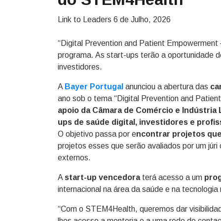
Link to Leaders
6 de Julho, 2026
“Digital Prevention and Patient Empowerment –
programa. As start-ups terão a oportunidade d
investidores.
A
Bayer Portugal
anunciou a abertura das
ca
ano sob o tema “Digital Prevention and Patie
apoio da Câmara de Comércio e Indústria
ups de saúde digital, investidores e profis
O objetivo passa por e
ncontrar projetos qu
projetos esses que serão avaliados por um júr
externos.
A
start-up vencedora
terá acesso a um
prog
internacional na área da saúde e na tecnologi
“Com o STEM4Health, queremos dar visibilidade
lhes acesso a mentoria e a uma rede de contac