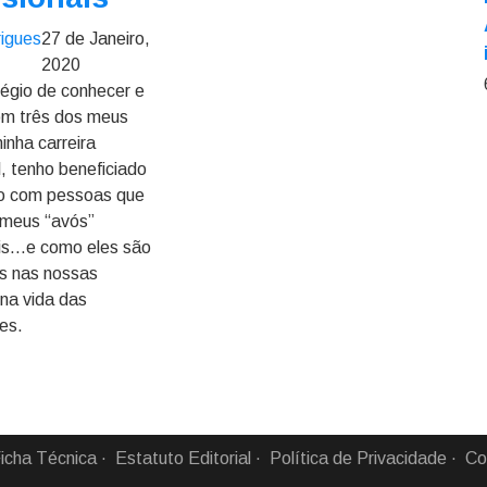
igues
27 de Janeiro,
2020
ilégio de conhecer e
om três dos meus
inha carreira
l, tenho beneficiado
do com pessoas que
 meus “avós”
ais…e como eles são
s nas nossas
 na vida das
es.
icha Técnica
Estatuto Editorial
Política de Privacidade
Co