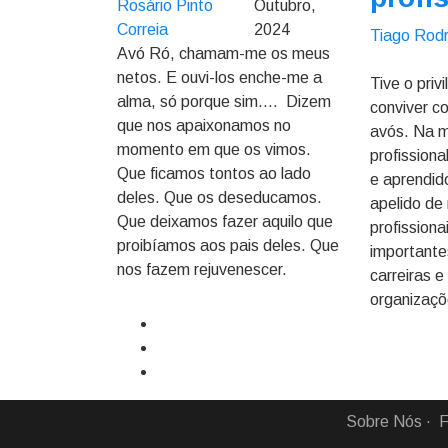
Rosário Pinto
Outubro,
Correia
2024
Tiago Rodr
Avó Ró, chamam-me os meus
netos. E ouvi-los enche-me a
Tive o priv
alma, só porque sim.... Dizem
conviver c
que nos apaixonamos no
avós. Na m
momento em que os vimos.
profissiona
Que ficamos tontos ao lado
e aprendi
deles. Que os deseducamos.
apelido de
Que deixamos fazer aquilo que
profission
proibíamos aos pais deles. Que
importante
nos fazem rejuvenescer.
carreiras e
organizaçõ
Sobre Nós
F