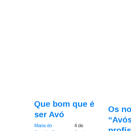
Que bom que é
Os n
ser Avó
“Avó
Maria do
4 de
profi