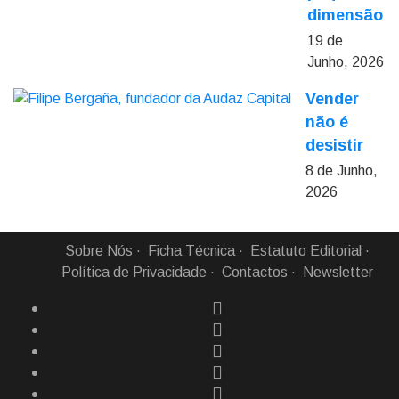
dimensão
19 de
Junho, 2026
Vender
não é
desistir
8 de Junho,
2026
Sobre Nós
Ficha Técnica
Estatuto Editorial
Política de Privacidade
Contactos
Newsletter