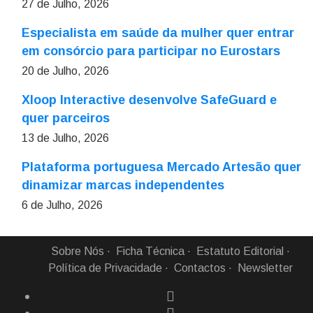
27 de Julho, 2026
Especialista em saúde da mulher quer entrar
em consórcio para participar no Eurostars
20 de Julho, 2026
Xloop Interactive desenvolve SafeGuard e
quer parceiros
13 de Julho, 2026
Plataforma portuguesa Mercado Artesão quer
dinamizar marcas independentes
6 de Julho, 2026
Sobre Nós
Ficha Técnica
Estatuto Editorial
Política de Privacidade
Contactos
Newsletter