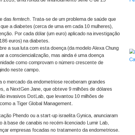
se das
femtech
. Trata-se de um problema de saúde que
que a diabetes (cerca de uma em cada 10 mulheres),
enção. Por cada dólar (um euro) aplicado na investigação
186 euros) na diabetes.
bre a sua luta com esta doença (da modelo Alexa Chung
tar a consciencialização, mas ainda é uma doença
tunidade como comprovam o número crescente de
rgindo neste campo.
ara o mercado da endometriose receberam grandes
es, a NextGen Jane, que obteve 9 milhões de dólares
 não invasivos DotLab, que levantou 10 milhões de
s como a Tiger Global Management.
ação Phendo ou a start-up israelita Gynica, anunciaram
to à base de canabis no recém-licenciado Lumir Lab,
ançar empresas focadas no tratamento da endometriose.