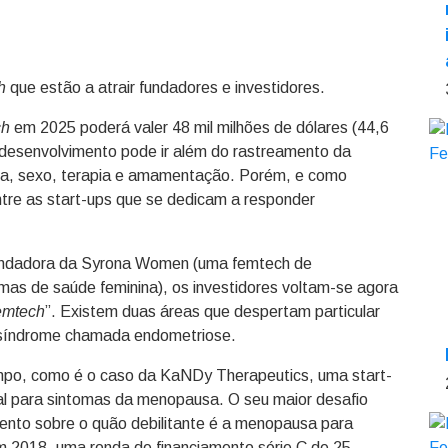
h
que estão a atrair fundadores e investidores.
ch
em 2025 poderá valer 48 mil milhões de dólares (44,6
e desenvolvimento pode ir além do rastreamento da
sa, sexo, terapia e amamentação. Porém, e como
ntre as start-ups que se dedicam a responder
ndadora da Syrona Women (uma femtech de
as de saúde feminina), os investidores voltam-se agora
emtech
”. Existem duas áreas que despertam particular
 síndrome chamada endometriose.
po, como é o caso da KaNDy Therapeutics, uma start-
l para sintomas da menopausa. O seu maior desafio
ento sobre o quão debilitante é a menopausa para
m 2018, uma ronda de financiamento série C de 25