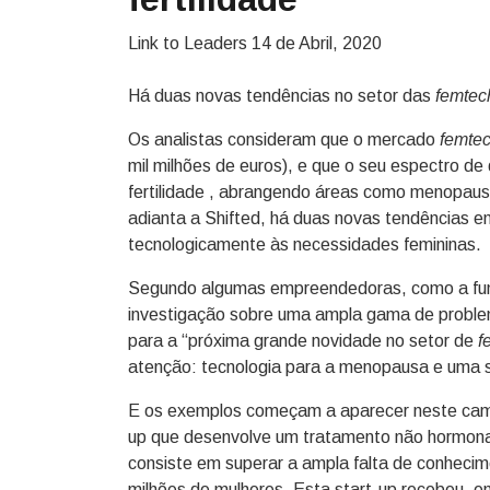
Link to Leaders
14 de Abril, 2020
Há duas novas tendências no setor das
femtec
Os analistas consideram que o mercado
femte
mil milhões de euros), e que o seu espectro d
fertilidade , abrangendo áreas como menopau
adianta a Shifted, há duas novas tendências e
tecnologicamente às necessidades femininas.
Segundo algumas empreendedoras, como a fu
investigação sobre uma ampla gama de problem
para a “próxima grande novidade no setor de
f
atenção: tecnologia para a menopausa e uma
E os exemplos começam a aparecer neste cam
up que desenvolve um tratamento não hormona
consiste em superar a ampla falta de conhecim
milhões de mulheres. Esta start-up recebeu, e