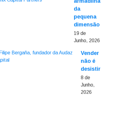
armadilha
da
pequena
dimensão
19 de
Junho, 2026
Vender
não é
desistir
8 de
Junho,
2026