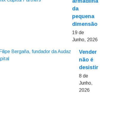
armadilha
da
pequena
dimensão
19 de
Junho, 2026
Vender
não é
desistir
8 de
Junho,
2026