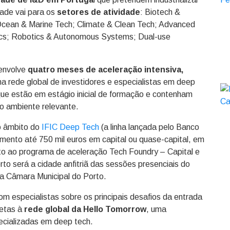
dade vai para os
setores de atividade
: Biotech &
Ocean & Marine Tech; Climate & Clean Tech; Advanced
ics; Robotics & Autonomous Systems; Dual-use
 envolve
quatro meses de aceleração intensiva,
a rede global de investidores e especialistas em deep
 que estão em estágio inicial de formação e contenham
o ambiente relevante.
o âmbito do
IFIC Deep Tech
(a linha lançada pelo Banco
mento até 750 mil euros em capital ou quase-capital, em
to ao programa de aceleração Tech Foundry – Capital e
to será a cidade anfitriã das sessões presenciais do
 a Câmara Municipal do Porto.
m especialistas sobre os principais desafios da entrada
retas à
rede global da Hello Tomorrow
, uma
ecializadas em deep tech.