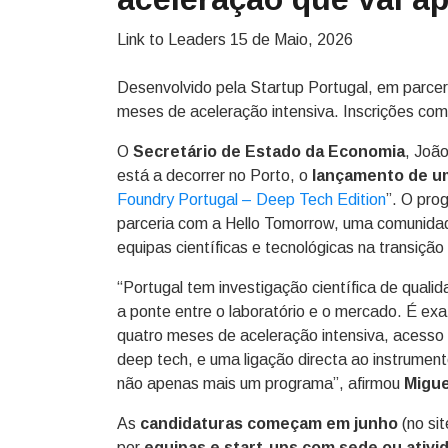
Link to Leaders
15 de Maio, 2026
Desenvolvido pela Startup Portugal, em parce
meses de aceleração intensiva. Inscrições co
O
Secretário de Estado da Economia
, João
está a decorrer no Porto, o
lançamento de um
Foundry Portugal – Deep Tech Edition
”. O pro
parceria com a Hello Tomorrow, uma comunidad
equipas científicas e tecnológicas na transição
“Portugal tem investigação científica de quali
a ponte entre o laboratório e o mercado. É ex
quatro meses de aceleração intensiva, acesso 
deep tech, e uma ligação directa ao instrumen
não apenas mais um programa”, afirmou
Migue
As
candidaturas começam em junho
(no sit
por
equipas e start-ups com sede ou ativ