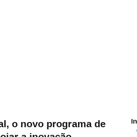
I
l, o novo programa de
oiar a inovação