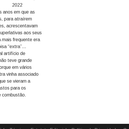
2022
os anos em que as
s, para atraírem
tes, acrescentavam
superlativas aos seus
A mais frequente era
isa “extra”...
l artifício de
não teve grande
porque em vários
tra vinha associado
que se vieram a
astos para os
e combustão.