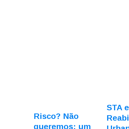
STA e
Risco? Não
Reabi
queremos: um
Urba