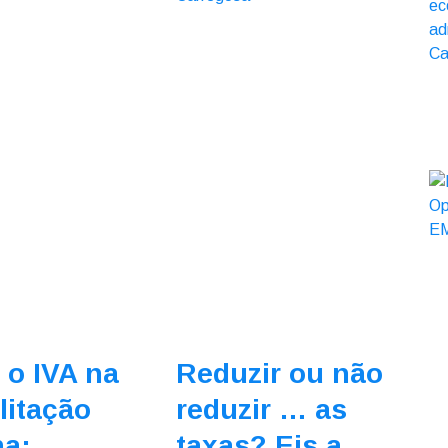
 o IVA na
Reduzir ou não
litação
reduzir … as
na:
taxas? Eis a