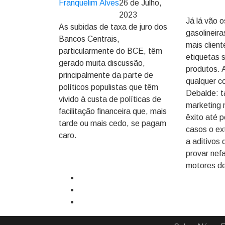
Franquelim Alves
26 de Julho,
2023
Já lá vão 
As subidas de taxa de juro dos
gasolineira
Bancos Centrais,
mais clien
particularmente do BCE, têm
etiquetas 
gerado muita discussão,
produtos. 
principalmente da parte de
qualquer co
políticos populistas que têm
Debalde: ta
vivido à custa de políticas de
marketing 
facilitação financeira que, mais
êxito até 
tarde ou mais cedo, se pagam
casos o ex
caro.
a aditivos 
provar nef
motores d