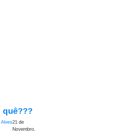
, quê???
 Alves
21 de
Novembro,