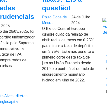
dades
questão!
prudenciais
Paulo Doce de
24 de Julho,
Moura
2024
, 2025
O Banco Central Europeu
 dia 26/03/2025, foi
cumpre guião da reunião de
acórdão uniformizador
abril: reduz as taxas em 0,25%
udência pelo Supremo
para situar a taxa de depósito
ministrativo, a
em 3,75%. Estamos perante o
a taxa de IVA
primeiro corte desta taxa de
a empreitadas de
juro na União Europeia desde
o urbana.
2019 e o ponto final do ciclo de
endurecimento monetário
iniciado em julho de 2022.