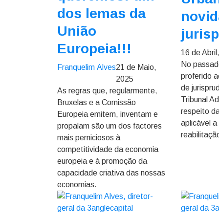
dos lemas da
novi
União
juris
Europeia!!!
16 de Abril
No passado
Franquelim Alves
21 de Maio,
proferido 
2025
de jurispr
As regras que, regularmente,
Tribunal Ad
Bruxelas e a Comissão
respeito d
Europeia emitem, inventam e
aplicável 
propalam são um dos factores
reabilitaçã
mais perniciosos à
competitividade da economia
europeia e à promoção da
capacidade criativa das nossas
economias.