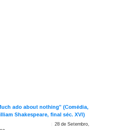
Much ado about nothing” (Comédia,
lliam Shakespeare, final séc. XVI)
28 de Setembro,
ia do Rosário Pinto Correia