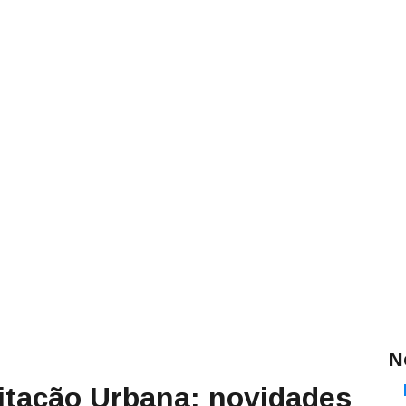
N
litação Urbana: novidades