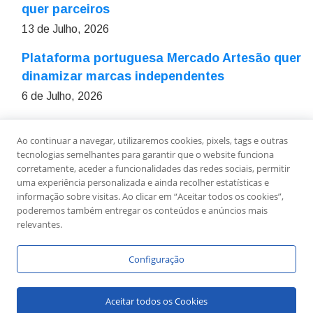
quer parceiros
13 de Julho, 2026
Plataforma portuguesa Mercado Artesão quer
dinamizar marcas independentes
6 de Julho, 2026
Ao continuar a navegar, utilizaremos cookies, pixels, tags e outras
Sobre Nós
Ficha Técnica
Estatuto Editorial
tecnologias semelhantes para garantir que o website funciona
Política de Privacidade
Contactos
Newsletter
corretamente, aceder a funcionalidades das redes sociais, permitir
uma experiência personalizada e ainda recolher estatísticas e
informação sobre visitas. Ao clicar em “Aceitar todos os cookies”,
poderemos também entregar os conteúdos e anúncios mais
relevantes.
Configuração
Copyright © Link To Leaders - Todos os Direitos
Aceitar todos os Cookies
Reservados.