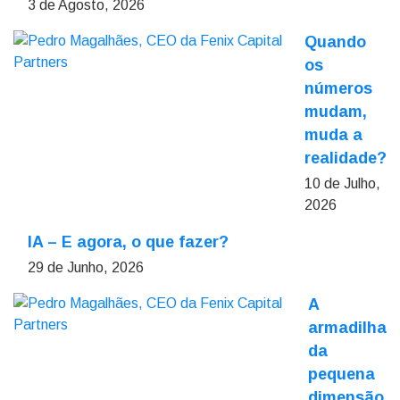
3 de Agosto, 2026
Quando
os
números
mudam,
muda a
realidade?
10 de Julho,
2026
IA – E agora, o que fazer?
29 de Junho, 2026
A
armadilha
da
pequena
dimensão