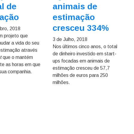
l de
animais de
mação
estimação
cresceu 334%
bro, 2018
m projeto que
3 de Julho, 2018
udar a vida do seu
Nos últimos cinco anos, o total
estimação através
de dinheiro investido em start-
ot
que o mantém
ups focadas em animais de
nte as horas em que
estimação cresceu de 57,7
sua companhia.
milhões de euros para 250
milhões.