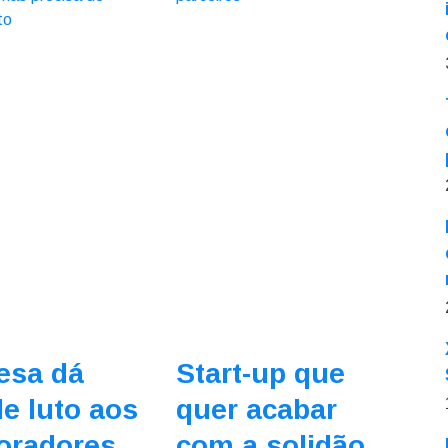
esa dá
Start-up que
de luto aos
quer acabar
oradores
com a solidão