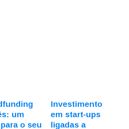
dfunding
Investimento
ês: um
em start-ups
 para o seu
ligadas a