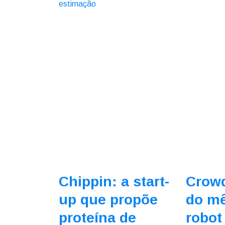
Chippin: a start-
Crow
up que propõe
do m
proteína de
robot