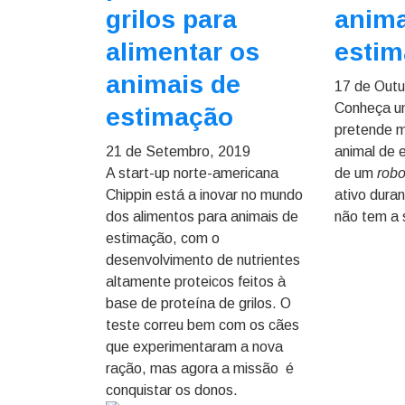
grilos para
anima
alimentar os
esti
animais de
17 de Outu
Conheça u
estimação
pretende m
21 de Setembro, 2019
animal de 
A start-up norte-americana
de um
rob
Chippin está a inovar no mundo
ativo dura
dos alimentos para animais de
não tem a 
estimação, com o
desenvolvimento de nutrientes
altamente proteicos feitos à
base de proteína de grilos. O
teste correu bem com os cães
que experimentaram a nova
ração, mas agora a missão é
conquistar os donos.