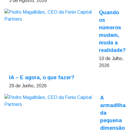
3 de Agosto, 2026
Quando
os
números
mudam,
muda a
realidade?
10 de Julho,
2026
IA – E agora, o que fazer?
29 de Junho, 2026
A
armadilha
da
pequena
dimensão