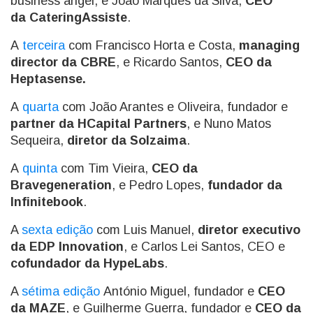
business angel, e João Marques da Silva,
CEO
da CateringAssiste
.
A
terceira
com Francisco Horta e Costa,
managing
director da CBRE
, e Ricardo Santos,
CEO da
Heptasense.
A
quarta
com João Arantes e Oliveira, fundador e
partner da HCapital Partners
, e Nuno Matos
Sequeira,
diretor da Solzaima
.
A
quinta
com Tim Vieira,
CEO da
Bravegeneration
, e Pedro Lopes,
fundador da
Infinitebook
.
A
sexta edição
com Luis Manuel,
diretor executivo
da EDP Innovation
, e Carlos Lei Santos, CEO e
cofundador da HypeLabs
.
A
sétima edição
António Miguel, fundador e
CEO
da MAZE
, e Guilherme Guerra, fundador e
CEO da