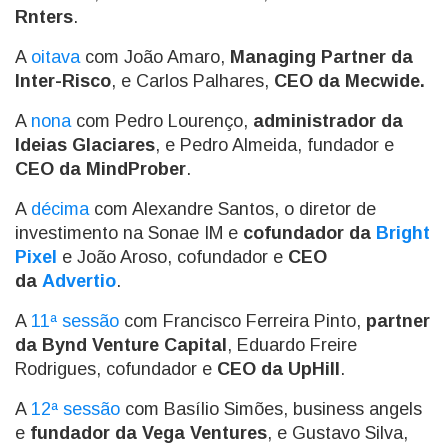
Rnters
.
A
oitava
com João Amaro,
Managing Partner da
Inter-Risco
, e Carlos Palhares,
CEO da Mecwide.
A
nona
com Pedro Lourenço,
administrador da
Ideias Glaciares
, e Pedro Almeida, fundador e
CEO da MindProber
.
A
décima
com Alexandre Santos, o diretor de
investimento na Sonae IM e
cofundador da
Bright
Pixel
e João Aroso, cofundador e
CEO
da
Advertio
.
A
11ª sessão
com Francisco Ferreira Pinto,
partner
da Bynd Venture Capital
, Eduardo Freire
Rodrigues, cofundador e
CEO da UpHill
.
A
12ª sessão
com Basílio Simões, business angels
e
fundador da Vega Ventures
, e Gustavo Silva,