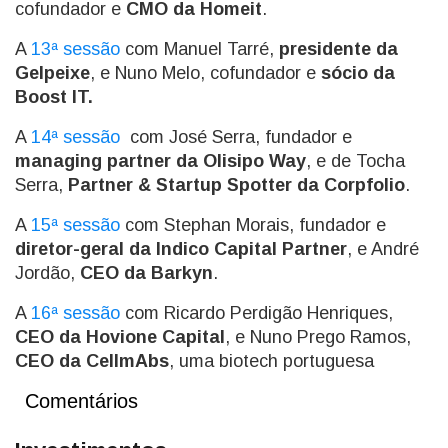
cofundador e
CMO da Homeit
.
A
13ª sessão
com Manuel Tarré,
presidente da
Gelpeixe
, e Nuno Melo, cofundador e
sócio da
Boost IT.
A
14ª sessão
com José Serra, fundador e
managing partner da Olisipo Way
, e de Tocha
Serra,
Partner & Startup Spotter da Corpfolio
.
A
15ª sessão
com Stephan Morais, fundador e
diretor-geral da Indico Capital Partner
, e André
Jordão,
CEO da Barkyn
.
A
16ª sessão
com Ricardo Perdigão Henriques,
CEO da Hovione Capital
, e Nuno Prego Ramos,
CEO da CellmAbs
, uma biotech portuguesa
Comentários