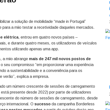
bilizar a solução de mobilidade “made in Portugal”
e para a miio testar a recetividade daqueles mercados.
e elétrica
, entrou em quatro novos países –
ais, e durante quatro meses, os utilizadores de veículos
mentos utilizando apenas uma app.
s
, a miio abrange
mais de 247 mil novos postos de
a o seu compromisso “em proporcionar uma experiência
ndo a sustentabilidade e a conveniência para os
de verão”, explica a empresa.
stado um número crescente de sessões de carregamento
stá presente desde 2022) por parte de utilizadores
rescente do número de sessões de carregamento, desde
rço internacional. O
sucesso
da campanha Borderless
presa nestes mercados
a partir de outubro deste ano.