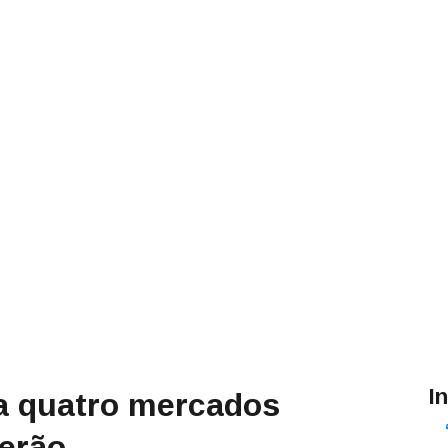
I
a quatro mercados
erão