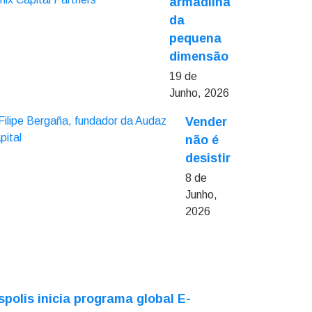
armadilha
da
pequena
dimensão
19 de
Junho, 2026
Vender
não é
desistir
8 de
Junho,
2026
spolis inicia programa global E-