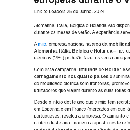
Link to Leaders
25 de Junho, 2024
Alemanha, Itália, Bélgica e Holanda vão disponi
durante os meses de verão. A experiência serv
A
miio
, empresa nacional na área da
mobilidad
Alemanha, Itália, Bélgica e Holanda
– nos qu
elétricos (VEs) poderão fazer os seus carrega
Com esta campanha, intitulada de
Borderles
carregamento nos quatro países
e sublinh
de mobilidade elétrica sem fronteiras, promove
utilizadores que viajam durante as suas férias 
Desde o início deste ano que a miio tem regi
em Espanha e em França (mercados em que já e
portugueses, revelou a empresa. O aumento c
o início deste ano, motivou a aposta neste refo
poderá determinar a permanência da em