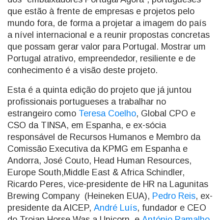
que estão à frente de empresas e projetos pelo
mundo fora, de forma a projetar a imagem do país
a nível internacional e a reunir propostas concretas
que possam gerar valor para Portugal. Mostrar um
Portugal atrativo, empreendedor, resiliente e de
conhecimento é a visão deste projeto.
Esta é a quinta edição do projeto que já juntou
profissionais portugueses a trabalhar no
estrangeiro como
Teresa Coelho
, Global CPO e
CSO da TINSA, em Espanha, e ex-sócia
responsável de Recursos Humanos e Membro da
Comissão Executiva da KPMG em Espanha e
Andorra, José Couto, Head Human Resources,
Europe South,Middle East & Africa Schindler,
Ricardo Peres, vice-presidente de HR na Lagunitas
Brewing Company (Heineken EUA),
Pedro Reis
, ex-
presidente da AICEP,
André Luís
, fundador e CEO
do Trojan Horse Was a Unicorn, e
António Ramalho
,