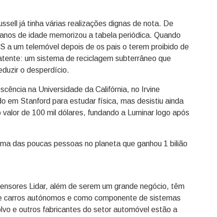
ussell já tinha várias realizações dignas de nota. De
s anos de idade memorizou a tabela periódica. Quando
S a um telemóvel depois de os pais o terem proibido de
patente: um sistema de reciclagem subterrâneo que
duzir o desperdício.
cência na Universidade da Califórnia, no Irvine
do em Stanford para estudar física, mas desistiu ainda
o valor de 100 mil dólares, fundando a Luminar logo após
 uma das poucas pessoas no planeta que ganhou 1 bilião
sensores Lidar, além de serem um grande negócio, têm
 de carros autónomos e como componente de sistemas
vo e outros fabricantes do setor automóvel estão a