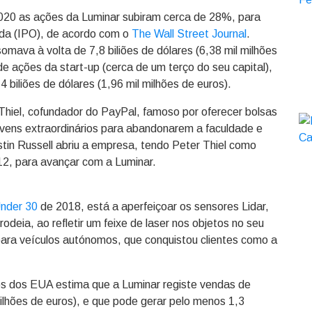
020 as ações da Luminar subiram cerca de 28%, para
nda (IPO), de acordo com o
The Wall Street Journal
.
mava à volta de 7,8 biliões de dólares (6,38 mil milhões
e ações da start-up (cerca de um terço do seu capital),
biliões de dólares (1,96 mil milhões de euros).
r Thiel, cofundador do PayPal, famoso por oferecer bolsas
jovens extraordinários para abandonarem a faculdade e
tin Russell abriu a empresa, tendo Peter Thiel como
12, para avançar com a Luminar.
nder 30
de 2018, está a aperfeiçoar os sensores Lidar,
deia, ao refletir um feixe de laser nos objetos no seu
para veículos autónomos, que conquistou clientes como a
os dos EUA estima que a Luminar registe vendas de
lhões de euros), e que pode gerar pelo menos 1,3