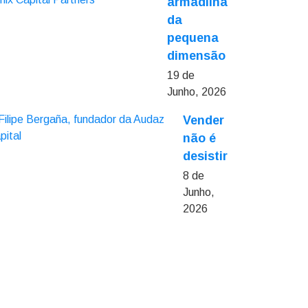
armadilha
da
pequena
dimensão
19 de
Junho, 2026
Vender
não é
desistir
8 de
Junho,
2026