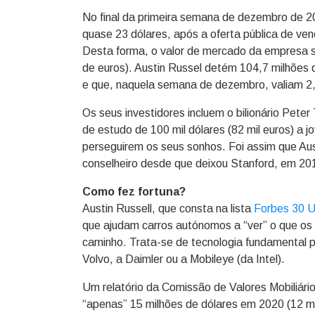
No final da primeira semana de dezembro de 2
quase 23 dólares, após a oferta pública de ve
Desta forma, o valor de mercado da empresa so
de euros). Austin Russel detém 104,7 milhões d
e que, naquela semana de dezembro, valiam 2,4 
Os seus investidores incluem o bilionário Pete
de estudo de 100 mil dólares (82 mil euros) a 
perseguirem os seus sonhos. Foi assim que Aus
conselheiro desde que deixou Stanford, em 20
Como fez fortuna?
Austin Russell, que consta na lista
Forbes 30 U
que ajudam carros autónomos a “ver” o que os ro
caminho. Trata-se de tecnologia fundamental 
Volvo, a Daimler ou a Mobileye (da Intel).
Um relatório da Comissão de Valores Mobiliári
“apenas” 15 milhões de dólares em 2020 (12 mi