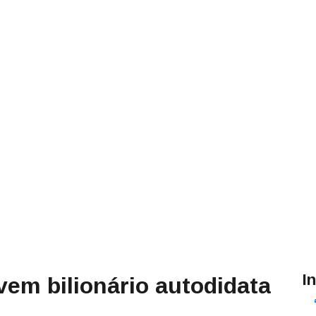
I
vem bilionário autodidata