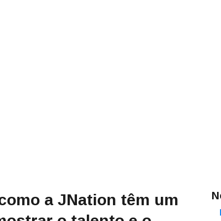
N
como a JNation têm um
ostrar o talento e o