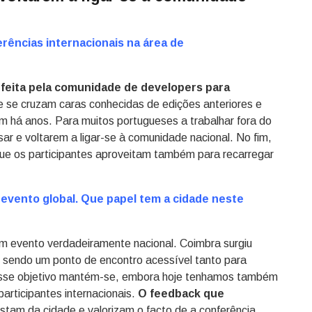
erências internacionais na área de
 feita pela comunidade de developers para
e se cruzam caras conhecidas de edições anteriores e
m há anos. Para muitos portugueses a trabalhar fora do
r e voltarem a ligar-se à comunidade nacional. No fim,
 que os participantes aproveitam também para recarregar
evento global. Que papel tem a cidade neste
 um evento verdadeiramente nacional. Coimbra surgiu
, sendo um ponto de encontro acessível tanto para
 Esse objetivo mantém-se, embora hoje tenhamos também
rticipantes internacionais.
O feedback que
stam da cidade e valorizam o facto de a conferência