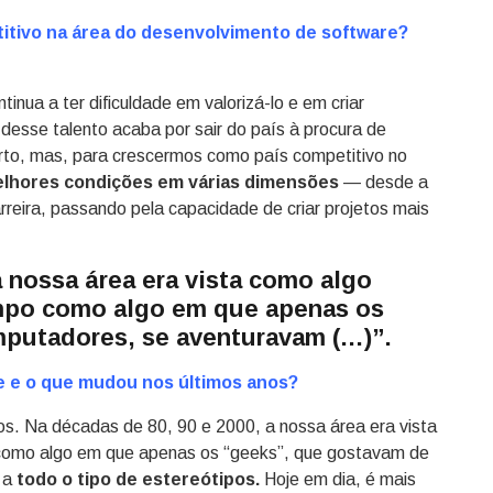
itivo na área do desenvolvimento de software?
inua a ter dificuldade em valorizá-lo e em criar
 desse talento acaba por sair do país à procura de
rto, mas, para crescermos como país competitivo no
elhores condições em várias dimensões
— desde a
arreira, passando pela capacidade de criar projetos mais
a nossa área era vista como algo
mpo como algo em que apenas os
putadores, se aventuravam (…)”.
je e o que mudou nos últimos anos?
s. Na décadas de 80, 90 e 2000, a nossa área era vista
omo algo em que apenas os “geeks”, que gostavam de
 a
todo o tipo de estereótipos.
Hoje em dia, é mais