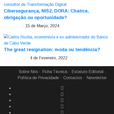
Cibersegurança, NIS2, DORA: Chatice,
obrigação ou oportunidade?
15 de Março, 2024
Rui Ribeiro
The great resignation: moda ou tendência?
4 de Fevereiro, 2022
Carlos Rocha
Sobre Nós
Ficha Técnica
Estatuto Editorial
Política de Privacidade
Contactos
Newsletter