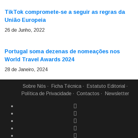
TikTok compromete-se a seguir as regras da
União Europeia
26 de Junho, 2022
Portugal soma dezenas de nomeações nos
World Travel Awards 2024
28 de Janeiro, 2024
Sobre Nós
Ficha Técnica
Estatuto Editorial
Política de Privacidade
Contactos
Newsletter