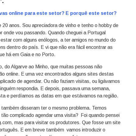
”.
vas online para este setor? E porquê este setor?
e 20 anos. Sou apreciadora de vinho e tenho o hobby de
por onde vou passando. Quando cheguei a Portugal
a estar com alguns enólogos, a ter amigos no mundo do
 dentro do país. E vi que não era fácil encontrar as
ue há em Gaia e no Porto.
o, do Algarve ao Minho, que muitas pessoas não
ção online. E uma vez encontrados alguns sites destas
mplicado de agendar. Ou não faziam visitas, ou ligávamos
ninguém respondia. E depois, passava uma semana,
ta e perdíamos as datas em que estávamos na região.
ue também disseram ter o mesmo problema. Temos
é tão complicado agendar uma visita? Foi quando pensei
ng.com, mas para visitar os produtores. Que fosse um site
português. E em breve também vamos introduzir o