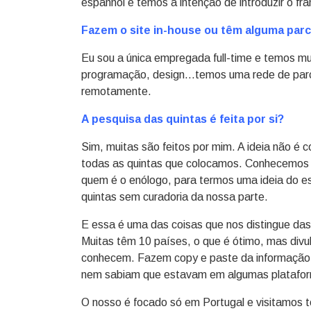
espanhol e temos a intenção de introduzir o fra
Fazem o site in-house ou têm alguma parc
Eu sou a única empregada full-time e temos mu
programação, design…temos uma rede de parcer
remotamente.
A pesquisa das quintas é feita por si?
Sim, muitas são feitos por mim. A ideia não é c
todas as quintas que colocamos. Conhecemos a
quem é o enólogo, para termos uma ideia do es
quintas sem curadoria da nossa parte.
E essa é uma das coisas que nos distingue das 
Muitas têm 10 países, o que é ótimo, mas divu
conhecem. Fazem copy e paste da informação do
nem sabiam que estavam em algumas plataform
O nosso é focado só em Portugal e visitamos 