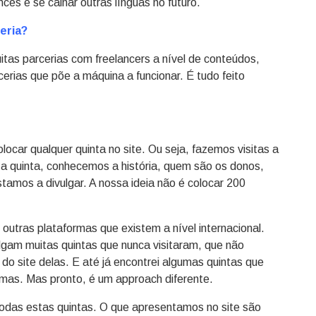
ncês e se calhar outras línguas no futuro.
eria?
itas parcerias com freelancers a nível de conteúdos,
ias que põe a máquina a funcionar. É tudo feito
olocar qualquer quinta no site. Ou seja, fazemos visitas a
 quinta, conhecemos a história, quem são os donos,
tamos a divulgar. A nossa ideia não é colocar 200
outras plataformas que existem a nível internacional.
lgam muitas quintas que nunca visitaram, que não
 site delas. E até já encontrei algumas quintas que
as. Mas pronto, é um approach diferente.
todas estas quintas. O que apresentamos no site são