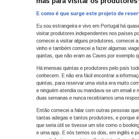
mas para visitar os produtores
E como é que surge este projeto de reser
Eu sou estrangeira e vivo em Portugal há quas
visitar produtores independentes nos países 
comecei a visitar alguns produtores, comecei 
vinho e também comecei a fazer algumas viagens
quintas, que não eram as Caves por exemplo q
Há imensas quintas e produtores pelo país tod
conhecem. E não era fácil encontrar a informa
quintas, para reservar uma visita era muito co
e ninguém atendia ou mandava-se um email e 
duas semanas e nunca recebíamos uma respos
Então comecei a falar com outras pessoas q
tantas adegas e tantos produtores, e porque 
que seria útil se tivesse um site como o booki
e uma app. E nós temos os dois, em inglês e 