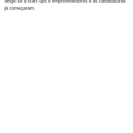
dirige-se a start-ups e empreendedores e as candidaturas
já começaram.