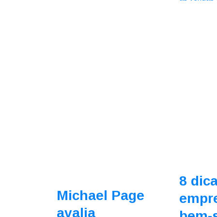
8 dic
Michael Page
empr
avalia
bem-