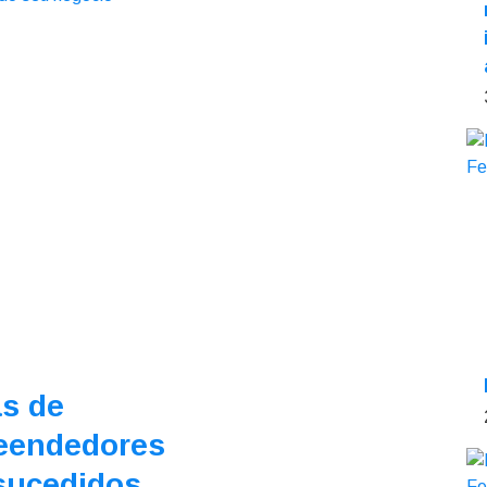
as de
eendedores
sucedidos