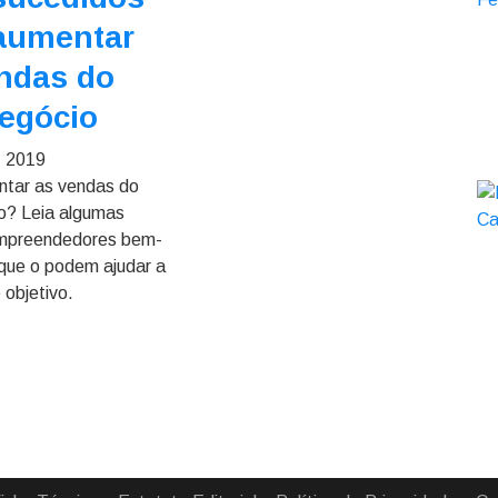
aumentar
ndas do
egócio
, 2019
ntar as vendas do
o? Leia algumas
empreendedores bem-
que o podem ajudar a
e objetivo.