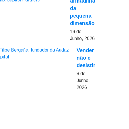
armadilha
da
pequena
dimensão
19 de
Junho, 2026
Vender
não é
desistir
8 de
Junho,
2026