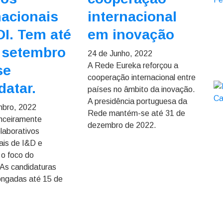
nacionais
internacional
DI. Tem até
em inovação
 setembro
24 de Junho, 2022
A Rede Eureka reforçou a
se
cooperação internacional entre
datar.
países no âmbito da inovação.
A presidência portuguesa da
mbro, 2022
Rede mantém-se até 31 de
anceiramente
dezembro de 2022.
olaborativos
nais de I&D e
 o foco do
 As candidaturas
ongadas até 15 de