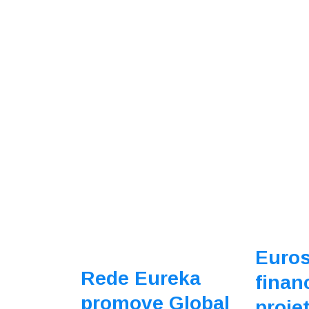
Euros
Rede Eureka
finan
promove Global
proje