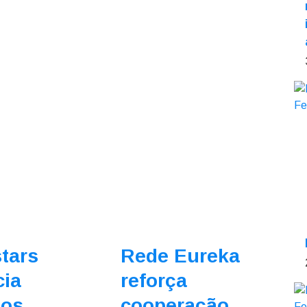
tars
Rede Eureka
cia
reforça
tos
cooperação