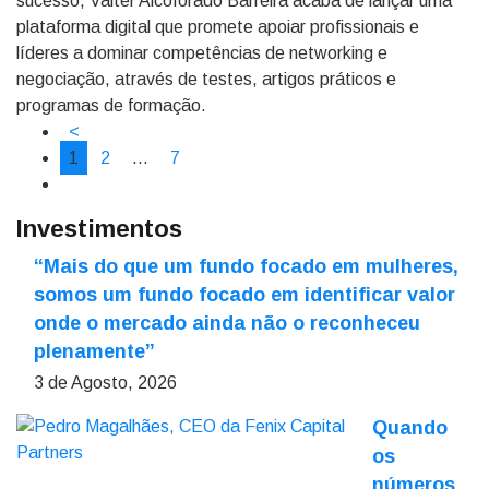
sucesso, Valter Alcoforado Barreira acaba de lançar uma
plataforma digital que promete apoiar profissionais e
líderes a dominar competências de networking e
negociação, através de testes, artigos práticos e
programas de formação.
<
1
2
…
7
Investimentos
“Mais do que um fundo focado em mulheres,
somos um fundo focado em identificar valor
onde o mercado ainda não o reconheceu
plenamente”
3 de Agosto, 2026
Quando
os
números