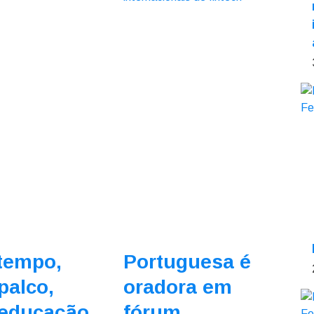
tempo,
Portuguesa é
palco,
oradora em
 educação
fórum