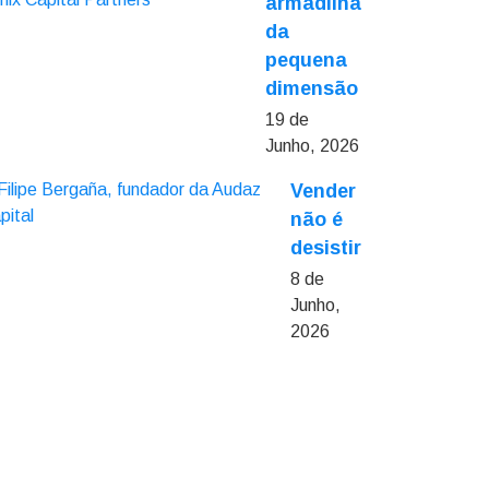
armadilha
da
pequena
dimensão
19 de
Junho, 2026
Vender
não é
desistir
8 de
Junho,
2026