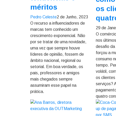
méritos
os cl
quatr
Pedro Celeste
2 de Junho, 2023
O recurso a influenciadores de
29 de Jane
marcas tem conhecido um
O comércio
crescimento exponencial. Não
nos último
por se tratar de uma novidade,
desafio da 
uma vez que sempre houve
forçou a m
líderes de opinião, fossem de
consumo n
âmbito nacional, regional ou
tempo. Per
setorial. Em boa verdade, os
volátil, c
pais, professores e amigos
os clientes
mais chegados sempre
serviços? 
assumiram esse papel na
pagamento
prática.
quatro con