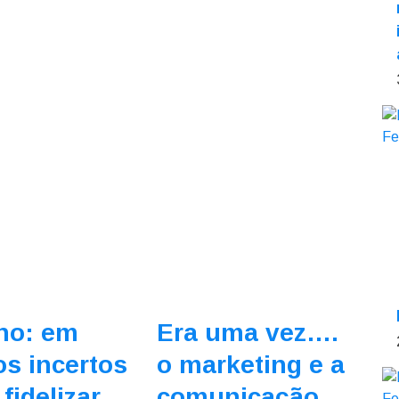
ho: em
Era uma vez….
s incertos
o marketing e a
fidelizar
comunicação