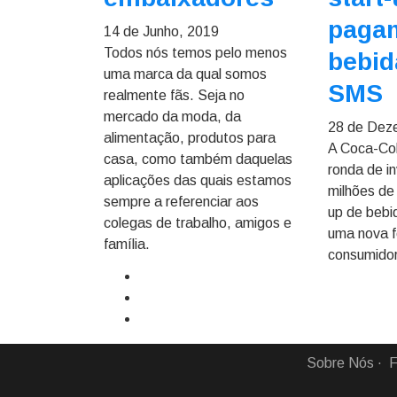
paga
14 de Junho, 2019
Todos nós temos pelo menos
bebid
uma marca da qual somos
SMS
realmente fãs. Seja no
mercado da moda, da
28 de Dez
alimentação, produtos para
A Coca-Col
casa, como também daquelas
ronda de i
aplicações das quais estamos
milhões de
sempre a referenciar aos
up de bebi
colegas de trabalho, amigos e
uma nova f
família.
consumidor 
Sobre Nós
F