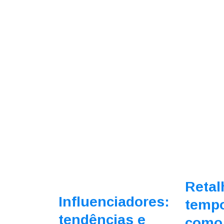
Retal
Influenciadores:
tempo
tendências e
como 