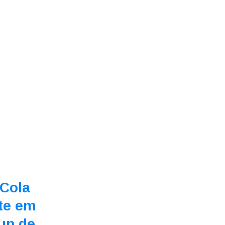
Cola
te em
-up de