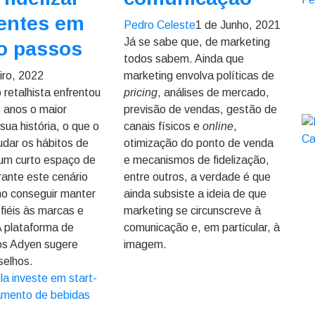
ientes em
Pedro Celeste
1 de Junho, 2021
Já se sabe que, de marketing
o passos
todos sabem. Ainda que
iro, 2022
marketing envolva políticas de
 retalhista enfrentou
pricing
, análises de mercado,
s anos o maior
previsão de vendas, gestão de
sua história, o que o
canais físicos e
online
,
udar os hábitos de
otimização do ponto de venda
um curto espaço de
e mecanismos de fidelização,
ante este cenário
entre outros, a verdade é que
omo conseguir manter
ainda subsiste a ideia de que
 fiéis às marcas e
marketing se circunscreve à
A plataforma de
comunicação e, em particular, à
s Adyen sugere
imagem.
selhos.