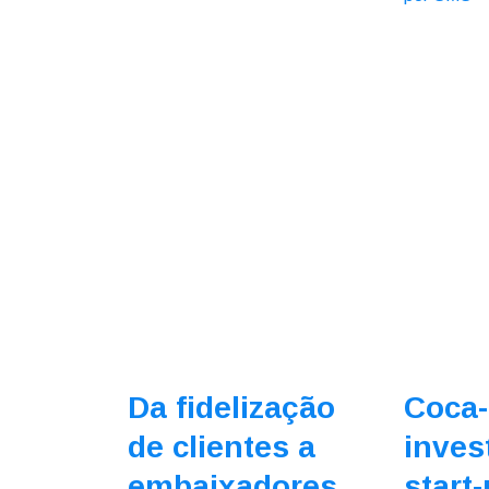
Da fidelização
Coca-
de clientes a
inves
embaixadores
start