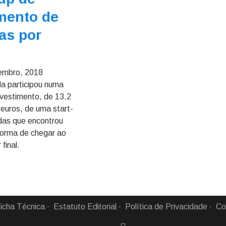
mento de
as por
embro, 2018
a participou numa
nvestimento, de 13.2
 euros, de uma start-
das que encontrou
orma de chegar ao
final.
icha Técnica
Estatuto Editorial
Política de Privacidade
Co