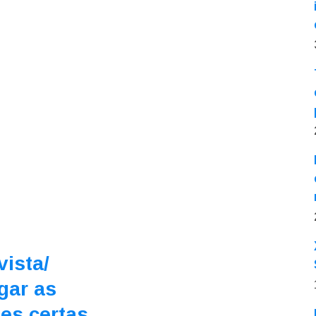
vista/
gar as
es certas