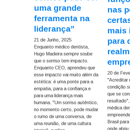
uma grande
nas 
ferramenta na
certas
liderança”
mais 
para 
21 de Junho, 2025
Enquanto médico dentista,
realm
Hugo Madeira sempre soube
empr
que o sorriso tem impacto.
Enquanto CEO, aprendeu que
20 de Feve
esse impacto vai muito além da
"Acreditar
estética: é uma ponte para a
condição
s
empatia, para a confiança e
que se con
para uma liderança mais
resultado",
humana. "Um sorriso autêntico,
médica den
no momento certo, pode mudar
empreende
o rumo de uma conversa, de
Brasil par
uma reunião, de uma cultura
onde abriu 