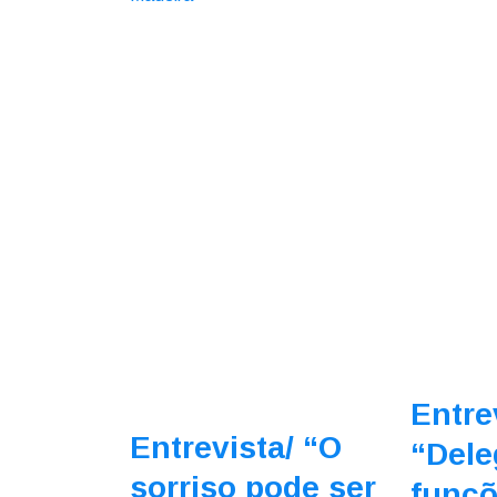
Entre
Entrevista/
“O
“Dele
sorriso pode ser
funçõ