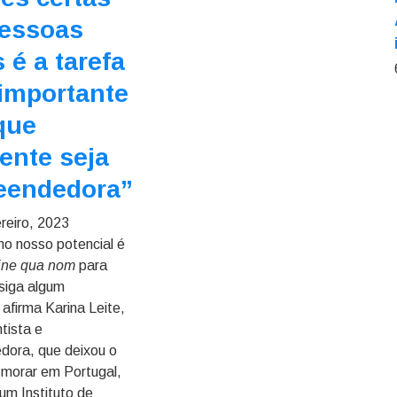
pessoas
 é a tarefa
importante
que
ente seja
eendedora”
reiro, 2023
 no nosso potencial é
ine qua nom
para
siga algum
 afirma Karina Leite,
tista e
dora, que deixou o
a morar em Portugal,
um Instituto de