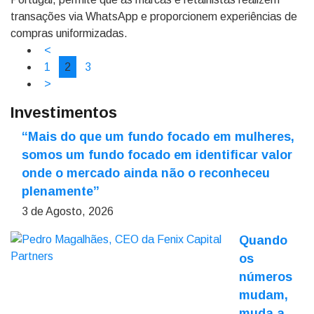
transações via WhatsApp e proporcionem experiências de
compras uniformizadas.
<
1
2
3
>
Investimentos
“Mais do que um fundo focado em mulheres,
somos um fundo focado em identificar valor
onde o mercado ainda não o reconheceu
plenamente”
3 de Agosto, 2026
Quando
os
números
mudam,
muda a