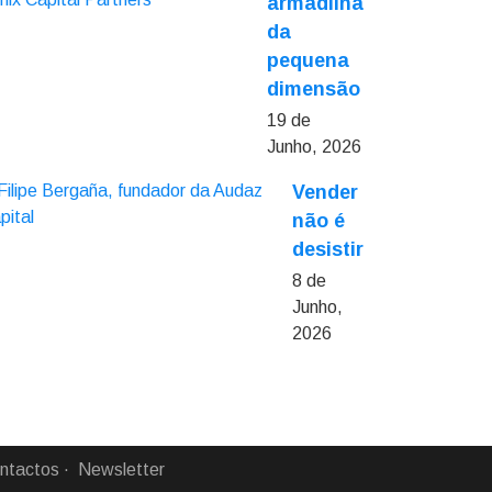
armadilha
da
pequena
dimensão
19 de
Junho, 2026
Vender
não é
desistir
8 de
Junho,
2026
ntactos
Newsletter