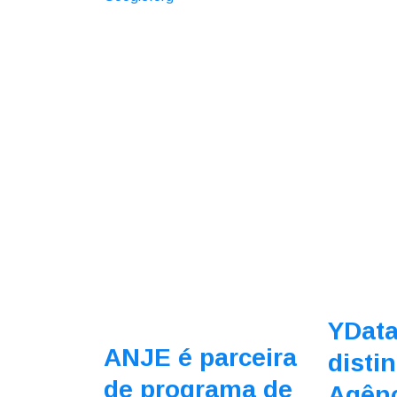
YData
ANJE é parceira
disti
de programa de
Agên