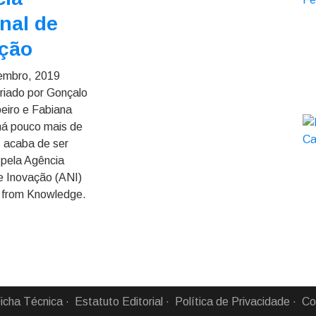
nal de
ção
embro, 2019
criado por Gonçalo
beiro e Fabiana
há pouco mais de
 acaba de ser
 pela Agência
e Inovação (ANI)
 from Knowledge.
icha Técnica
Estatuto Editorial
Política de Privacidade
Co