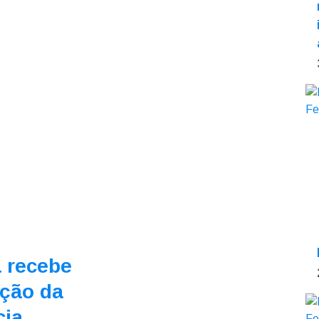
 recebe
nção da
cia