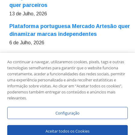
quer parceiros
13 de Julho, 2026
Plataforma portuguesa Mercado Artesão quer
dinamizar marcas independentes
6 de Julho, 2026
Ao continuar a navegar, utilizaremos cookies, pixels, tags e outras
Sobre Nós
Ficha Técnica
Estatuto Editorial
tecnologias semelhantes para garantir que o website funciona
Política de Privacidade
Contactos
Newsletter
corretamente, aceder a funcionalidades das redes sociais, permitir
uma experiência personalizada e ainda recolher estatísticas e
informação sobre visitas. Ao clicar em “Aceitar todos os cookies”,
poderemos também entregar os conteúdos e anúncios mais
relevantes.
Configuração
Copyright © Link To Leaders - Todos os Direitos
Aceitar todos os Cookies
Reservados.