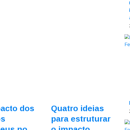
acto dos
Quatro ideias
os
para estruturar
peus no
o impacto