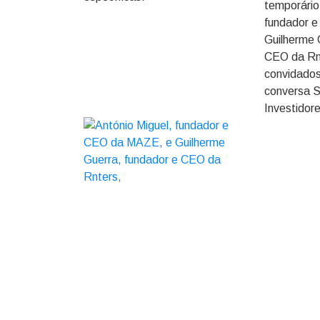
temporário
fundador 
Guilherme 
CEO da Rn
convidado
conversa S
Investidor