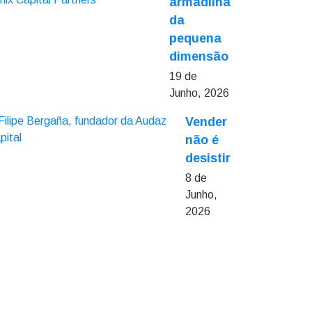
armadilha
da
pequena
dimensão
19 de
Junho, 2026
Vender
não é
desistir
8 de
Junho,
2026