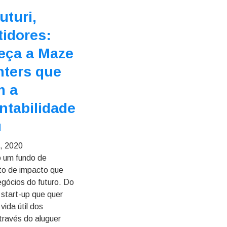
uturi,
tidores:
eça a Maze
nters que
m a
ntabilidade
u
, 2020
 um fundo de
to de impacto que
egócios do futuro. Do
 start-up que quer
vida útil dos
través do aluguer