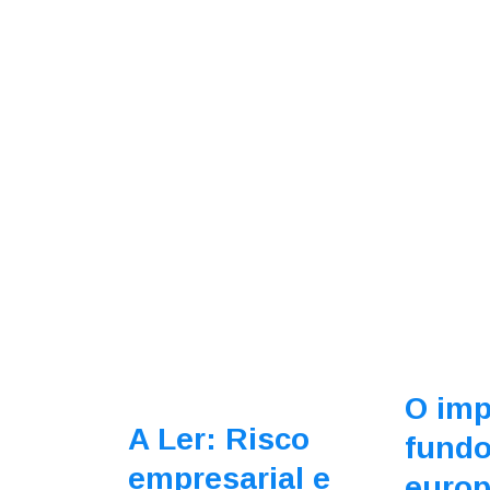
O imp
A Ler: Risco
fund
empresarial e
euro