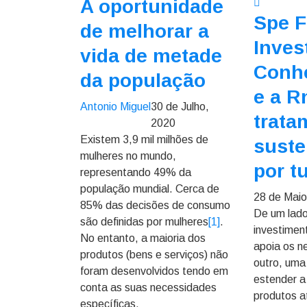
A oportunidade
Spe F
de melhorar a
Inves
vida de metade
Conh
da população
e a R
Antonio Miguel
30 de Julho,
trata
2020
Existem 3,9 mil milhões de
suste
mulheres no mundo,
por t
representando 49% da
população mundial. Cerca de
28 de Maio
85% das decisões de consumo
De um lado
são definidas por mulheres
[1]
.
investimen
No entanto, a maioria dos
apoia os n
produtos (bens e serviços) não
outro, uma
foram desenvolvidos tendo em
estender a 
conta as suas necessidades
produtos a
específicas.