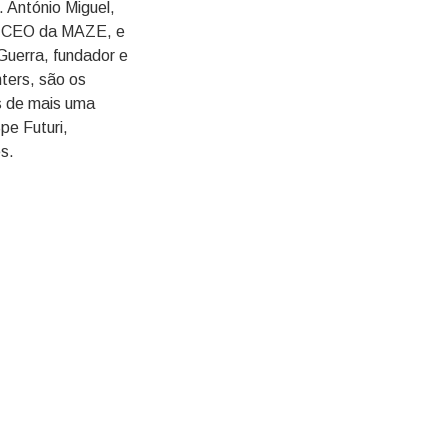
. António Miguel,
e CEO da MAZE, e
Guerra, fundador e
ters, são os
s de mais uma
pe Futuri,
es.