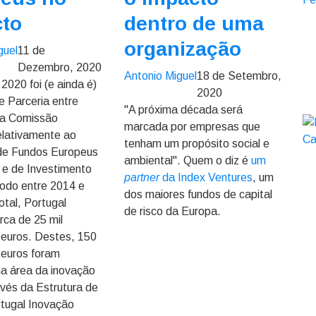
cto
dentro de uma
organização
guel
11 de
Dezembro, 2020
Antonio Miguel
18 de Setembro,
2020 foi (e ainda é)
2020
e Parceria entre
"A próxima década será
 a Comissão
marcada por empresas que
elativamente ao
tenham um propósito social e
de Fundos Europeus
ambiental". Quem o diz é
um
s e de Investimento
partner
da Index Ventures
, um
íodo entre 2014 e
dos maiores fundos de capital
otal, Portugal
de risco da Europa.
rca de 25 mil
 euros. Destes, 150
 euros foram
na área da inovação
avés da Estrutura de
tugal Inovação