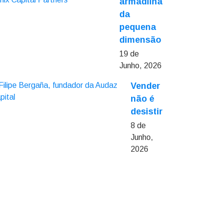
armadilha
da
pequena
dimensão
19 de
Junho, 2026
Vender
não é
desistir
8 de
Junho,
2026